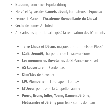
Bleuenn
, formatrice Equifaciliting
Hervé et Sylvie, des
Carnets d’éveil,
formateurs d’Equicoach
Perine et Marie de l’
Académie Bienveillante du Cheval
Cécile
de Tomes Architecte
Aux artisans qui ont participé à la rénovation des bâtiments
:
Terre Chaux et Décors
, maçons traditionnels de Plessé
CCBE Derouët
, charpentier de Lavau-sur-Loire
Les menuiseries Brivetaines
de St-Anne-sur-Brivet
AS Couverture
de Cordemais
Ohm’Elec
de Savenay
CPC Plomberie
de La Chapelle Launay
El’Décor
, peintre de la Chapelle Launay
Pierro, Bruno, Gilles, Yoann, Damien, Jérôme,
Mélissandre et Jérémy
pour leurs coups de main